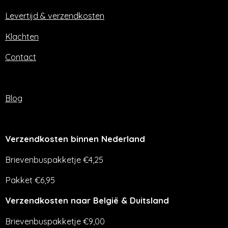
k
a
m
Levertijd & verzendkosten
Klachten
Contact
Blog
Verzendkosten binnen Nederland
Brievenbuspakketje €4,25
Pakket €6,95
Verzendkosten naar België & Duitsland
Brievenbuspakketje €9,00