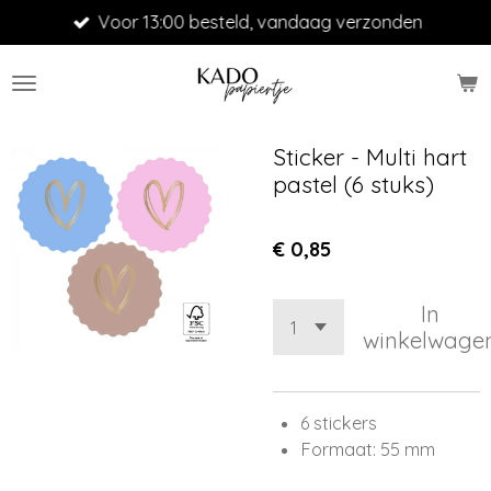
Voor 13:00 besteld, vandaag verzonden
Ga
direct
naar
de
hoofdinhoud
Sticker - Multi hart
pastel (6 stuks)
€ 0,85
In
winkelwage
6 stickers
Formaat: 55 mm