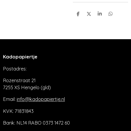
D
D
S
D
e
e
h
e
l
e
a
l
e
l
r
e
n
e
n
Kadopapiertje
Postadres:
Rozenstraat 21
7255 XS Hengelo (gld)
Email:
info@kadopapiertje.nl
KVK: 71831843
Bank: NL14 RABO 0373 1472 60