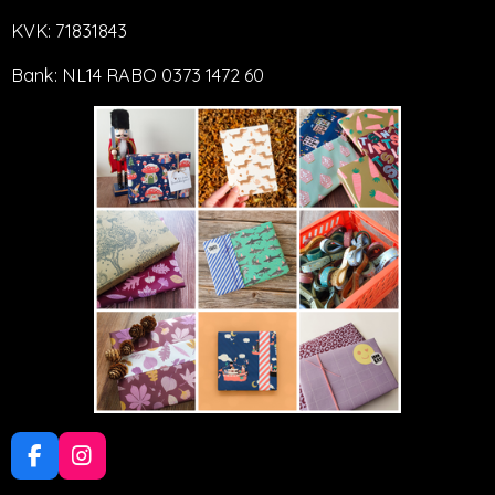
KVK: 71831843
Bank: NL14 RABO 0373 1472 60
F
I
a
n