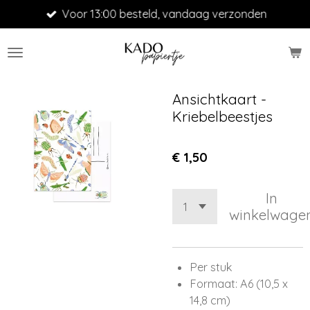
Voor 13:00 besteld, vandaag verzonden
Ga
direct
naar
de
hoofdinhoud
Ansichtkaart -
Kriebelbeestjes
€ 1,50
In
winkelwage
Per stuk
Formaat: A6 (10,5 x
14,8 cm)