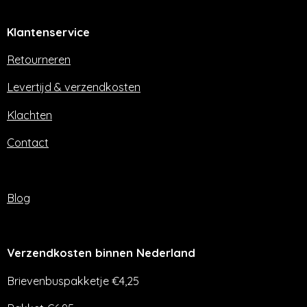
c
s
e
t
Klantenservice
b
a
o
g
o
r
Retourneren
k
a
m
Levertijd & verzendkosten
Klachten
Contact
Blog
Verzendkosten binnen Nederland
Brievenbuspakketje €4,25