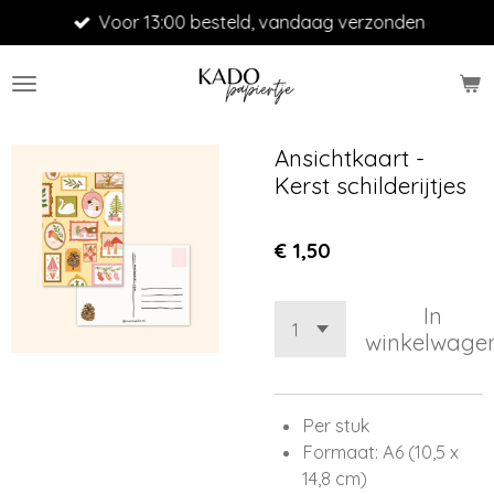
Voor 13:00 besteld, vandaag verzonden
Ga
direct
naar
de
hoofdinhoud
Ansichtkaart -
Kerst schilderijtjes
€ 1,50
In
winkelwage
Per stuk
Formaat: A6 (10,5 x
14,8 cm)