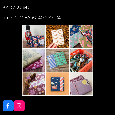
KVK: 71831843
Bank: NL14 RABO 0373 1472 60
F
I
a
n