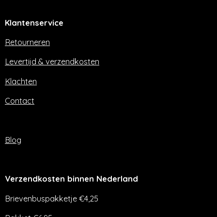
c
s
e
t
Klantenservice
b
a
o
g
o
r
Retourneren
k
a
m
Levertijd & verzendkosten
Klachten
Contact
Blog
Verzendkosten binnen Nederland
Brievenbuspakketje €4,25