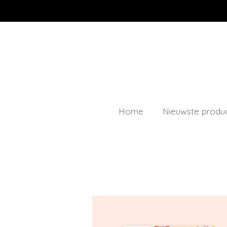
Ga
direct
naar
de
hoofdinhoud
Home
Nieuwste produ