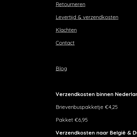
Retourneren
o
r
k
a
m
Levertijd & verzendkosten
Klachten
Contact
Blog
Verzendkosten binnen Nederla
Brievenbuspakketje €4,25
Pakket €6,95
Verzendkosten naar België & D