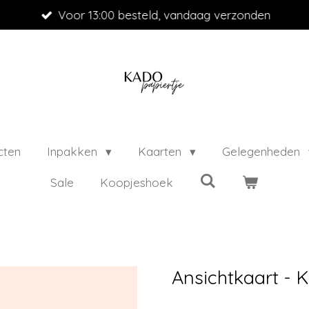
Voor 13:00 besteld, vandaag verzonden
cten
Inpakken
Kaarten
Gelegenheden
Sale
Koopjeshoek
Ansichtkaart - K