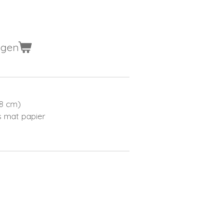
agen
,8 cm)
 mat papier