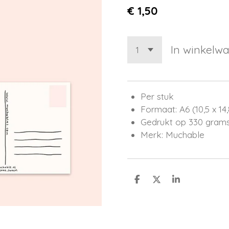
€ 1,50
In winkelw
Per stuk
Formaat: A6 (10,5 x 14
Gedrukt op 330 grams
Merk: Muchable
D
D
S
e
e
h
l
e
a
e
l
r
n
e