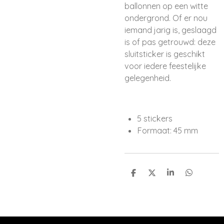
ballonnen op een witte
ondergrond. Of er nou
iemand jarig is, geslaagd
is of pas getrouwd: deze
sluitsticker is geschikt
voor iedere feestelijke
gelegenheid.
5 stickers
Formaat: 45 mm
D
D
S
D
e
e
h
e
l
e
a
l
e
l
r
e
n
e
n