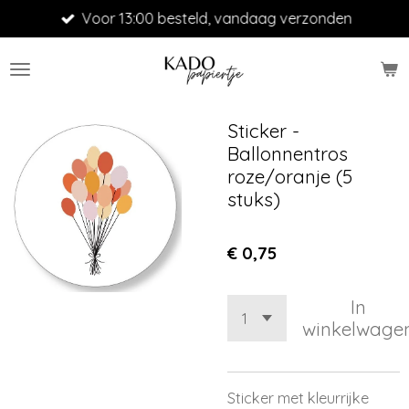
Voor 13:00 besteld, vandaag verzonden
Ga
direct
naar
de
hoofdinhoud
Sticker -
Ballonnentros
roze/oranje (5
stuks)
€ 0,75
In
winkelwage
Sticker met kleurrijke