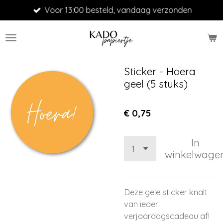
Voor 13:00 besteld, vandaag verzonden
Ga
direct
naar
de
hoofdinhoud
Sticker - Hoera
geel (5 stuks)
€ 0,75
In
winkelwage
Deze gele sticker knalt
van ieder
verjaardagscadeau af!