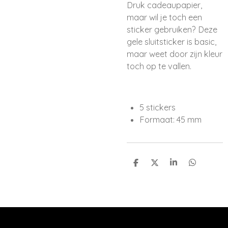
Druk cadeaupapier,
maar wil je toch een
sticker gebruiken? Deze
gele sluitsticker is basic,
maar weet door zijn kleur
toch op te vallen.
5 stickers
Formaat: 45 mm
D
D
S
D
e
e
h
e
l
e
a
l
e
l
r
e
n
e
n