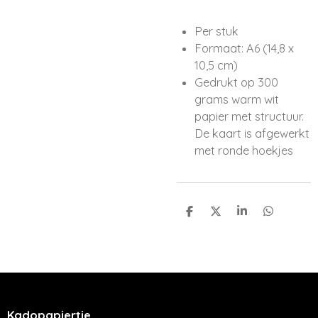
Per stuk
Formaat: A6 (14,8 x
10,5 cm)
Gedrukt op 300
grams warm wit
papier met structuur.
De kaart is afgewerkt
met ronde hoekjes
D
D
S
D
e
e
h
e
l
e
a
l
e
l
r
e
n
e
n
Kadopapiertje