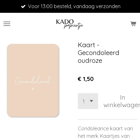
Voor 13:00 besteld, vandaag verzonden
Ga
direct
naar
de
hoofdinhoud
Kaart -
Gecondoleerd
oudroze
€ 1,50
In
winkelwage
Condoleance kaart van
het merk Kaartjes van