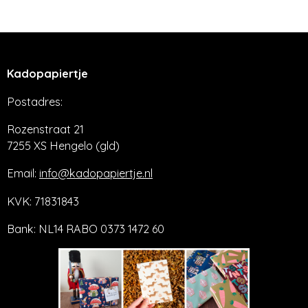
l
e
a
l
e
l
r
e
n
e
n
Kadopapiertje
Postadres:
Rozenstraat 21
7255 XS Hengelo (gld)
Email:
info@kadopapiertje.nl
KVK: 71831843
Bank: NL14 RABO 0373 1472 60