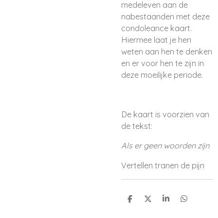
medeleven aan de
nabestaanden met deze
condoleance kaart.
Hiermee laat je hen
weten aan hen te denken
en er voor hen te zijn in
deze moeilijke periode.
De kaart is voorzien van
de tekst:
Als er geen woorden zijn
Vertellen tranen de pijn
D
D
S
D
e
e
h
e