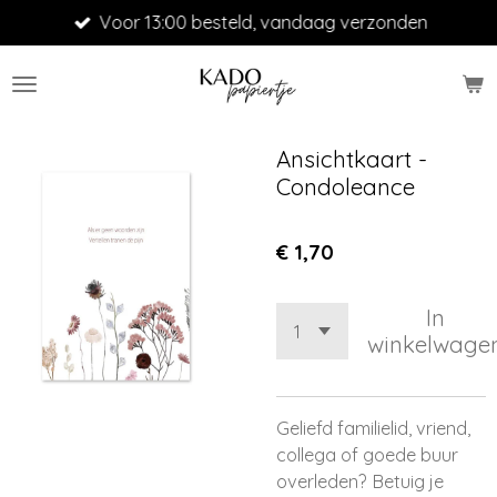
Voor 13:00 besteld, vandaag verzonden
Ga
direct
naar
de
hoofdinhoud
Ansichtkaart -
Condoleance
€ 1,70
In
winkelwage
Geliefd familielid, vriend,
collega of goede buur
overleden? Betuig je