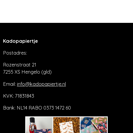
e
e
h
e
l
e
a
l
e
l
r
e
n
e
n
Kadopapiertje
Postadres:
Rozenstraat 21
7255 XS Hengelo (gld)
Email:
info@kadopapiertje.nl
KVK: 71831843
Bank: NL14 RABO 0373 1472 60