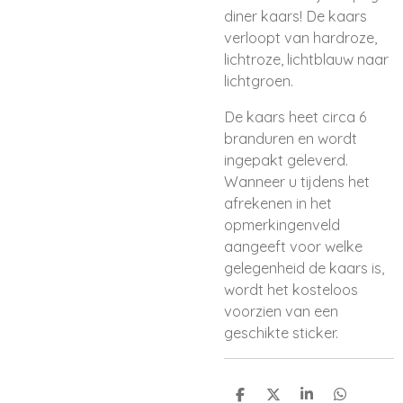
diner kaars! De kaars
verloopt van hardroze,
lichtroze, lichtblauw naar
lichtgroen.
De kaars heet circa 6
branduren en wordt
ingepakt geleverd.
Wanneer u tijdens het
afrekenen in het
opmerkingenveld
aangeeft voor welke
gelegenheid de kaars is,
wordt het kosteloos
voorzien van een
geschikte sticker.
D
D
S
D